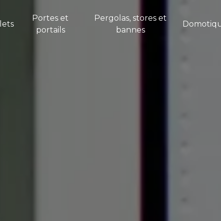
Portes et
Pergolas, stores et
lets
Domotiq
portails
bannes