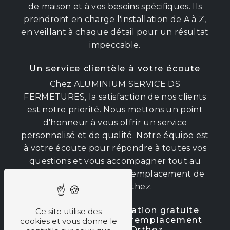
de maison et à vos besoins spécifiques. Ils
prendront en charge l'installation de A à Z,
en veillant à chaque détail pour un résultat
impeccable.
Un service clientèle à votre écoute
Chez ALUMINIUM SERVICE DS
FERMETURES, la satisfaction de nos clients
est notre priorité. Nous mettons un point
d'honneur à vous offrir un service
personnalisé et de qualité. Notre équipe est
à votre écoute pour répondre à toutes vos
questions et vous accompagner tout au
long de votre projet de remplacement de
fenêtre à Orthez.
Profitez d'une estimation gratuite
Ce site utilise des
pour votre projet de remplacement
cookies et vous donne le
de fenêtre à Orthez