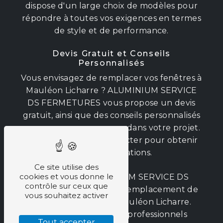
dispose d'un large choix de modèles pour
répondre à toutes vos exigences en termes
de style et de performance.
Devis Gratuit et Conseils
Personnalisés
Vous envisagez de remplacer vos fenêtres à
Mauléon Licharre ? ALUMINIUM SERVICE
DS FERMETURES vous propose un devis
gratuit, ainsi que des conseils personnalisés
pour vous accompagner dans votre projet.
N'hésitez pas à les contacter pour obtenir
plus d'informations.
Ce site utilise des
cookies et vous donne le
Optez pour ALUMINIUM SERVICE DS
contrôle sur ceux que
FERMETURES pour un remplacement de
vous souhaitez activer
fenêtre de qualité à Mauléon Licharre.
Faites confiance à des professionnels
Tout accepter