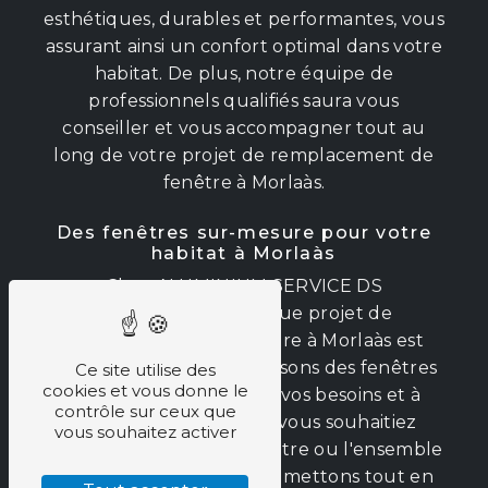
esthétiques, durables et performantes, vous
assurant ainsi un confort optimal dans votre
habitat. De plus, notre équipe de
professionnels qualifiés saura vous
conseiller et vous accompagner tout au
long de votre projet de remplacement de
fenêtre à Morlaàs.
Des fenêtres sur-mesure pour votre
habitat à Morlaàs
Chez ALUMINIUM SERVICE DS
FERMETURES, chaque projet de
remplacement de fenêtre à Morlaàs est
unique. Nous vous proposons des fenêtres
Ce site utilise des
cookies et vous donne le
sur-mesure adaptées à vos besoins et à
contrôle sur ceux que
votre style de vie. Que vous souhaitiez
vous souhaitez activer
remplacer une seule fenêtre ou l'ensemble
de vos menuiseries, nous mettons tout en