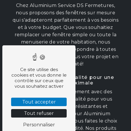
Chez Aluminium Service DS Fermetures,
nous proposons des fenêtres sur mesure
qui s'adapteront parfaitement à vos besoins
et à votre budget. Que vous souhaitiez
remplacer une fenêtre simple ou toute la
menuiserie de votre habitation, nous
sommes en mesure de répondre à toutes
vos exigences. Confiez-nous votre projet en
toute sérénité!
Ce site utilise des
cookies et vous donne le
Des matériaux de qualité pour une
contrôle sur ceux que
durabilité maximale
vous souhaitez activer
Nous travaillons uniquement avec des
matériaux de haute qualité pour vous
Tout accepter
garantir des fenêtres résistantes et
Tout refuser
durables. En optant pour Aluminium
Service DS Fermetures, vous faites le choix
Personnaliser
de la qualité et de la solidité. Nos produits