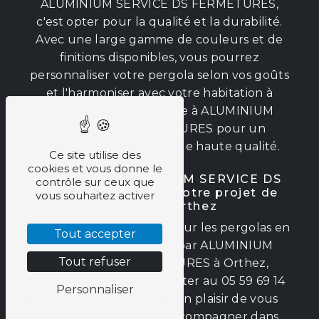
ALUMINIUM SERVICE DS FERMETURES,
c'est opter pour la qualité et la durabilité.
Avec une large gamme de couleurs et de
finitions disponibles, vous pourrez
personnaliser votre pergola selon vos goûts
et l'harmoniser avec votre habitation à
Orthez. Faites confiance à ALUMINIUM
SERVICE DS FERMETURES pour un
résultat sur-mesure et de haute qualité.
Ce site utilise des
cookies et vous donne le
Contactez ALUMINIUM SERVICE DS
contrôle sur ceux que
FERMETURES pour votre projet de
vous souhaitez activer
pergola à Orthez
Pour plus d'informations sur les pergolas en
Tout accepter
aluminium proposées par ALUMINIUM
Tout refuser
SERVICE DS FERMETURES à Orthez,
n'hésitez pas à les contacter au 05 59 69 14
Personnaliser
51. Leur équipe se fera un plaisir de vous
conseiller et de vous accompagner dans