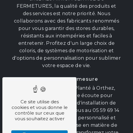
FERMETURES, la qualité des produits et
des services est notre priorité. Nous
collaborons avec des fabricants renommés
pour vous garantir des stores durables,
résistants aux intempéries et faciles à
entretenir. Profitez d'un large choix de
coloris, de systèmes de motorisation et
d'options de personnalisation pour sublimer
votre espace de vie.
Un service sur mesure
Installé à 69 Av. Adrien Planté à Orthez,
notre équipe est à votre écoute pour
Ce site utilise des
concrétiser votre projet d'installation de
cookies et vous donne le
store à Pau. Contactez-nous au 05 59 69 14
contrôle sur ceux que
51 pour obtenir un devis personnalisé et
vous souhaitez activer
profiter de notre expertise en matière de
fermetures aluminium. Transformez votre