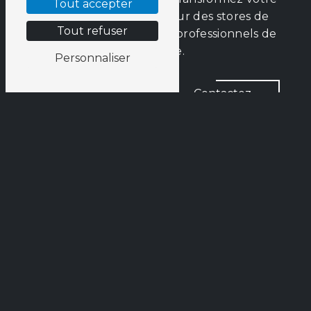
Tout accepter
quotidien en optant pour des stores de
Tout refuser
qualité, installés par des professionnels de
confiance.
Personnaliser
En savoir
Contactez-
plus
nous